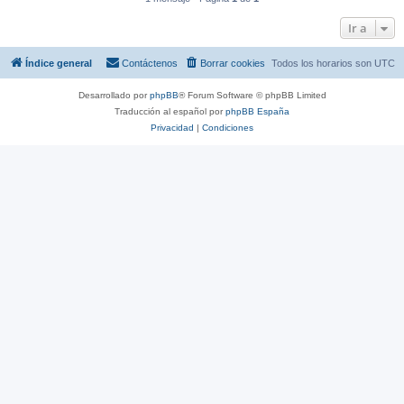
Ir a
Índice general
Contáctenos
Borrar cookies
Todos los horarios son
UTC
Desarrollado por
phpBB
® Forum Software © phpBB Limited
Traducción al español por
phpBB España
Privacidad
|
Condiciones