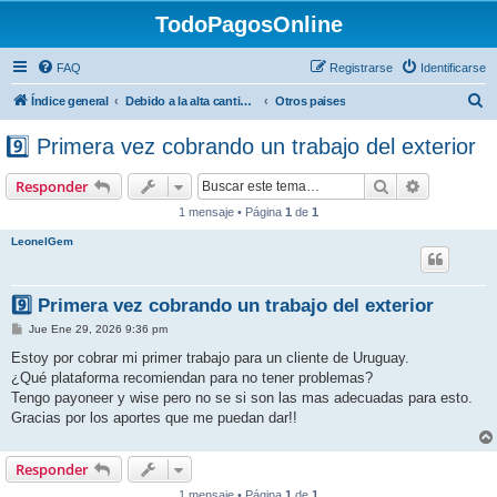
TodoPagosOnline
FAQ
Registrarse
Identificarse
B
Índice general
Debido a la alta cantidad de registros no genuinos, les pedimos que, una vez que se registren el en foro, envien un mail a forotodopagos@gmail.com desde el mail con el cual se registraron solicitando el alta.
Otros paises
u
9️⃣ Primera vez cobrando un trabajo del exterior
s
c
Buscar
Búsqueda 
Responder
a
1 mensaje • Página
1
de
1
r
LeonelGem
9️⃣ Primera vez cobrando un trabajo del exterior
M
Jue Ene 29, 2026 9:36 pm
e
n
Estoy por cobrar mi primer trabajo para un cliente de Uruguay.
s
¿Qué plataforma recomiendan para no tener problemas?
a
j
Tengo payoneer y wise pero no se si son las mas adecuadas para esto.
e
Gracias por los aportes que me puedan dar!!
Responder
1 mensaje • Página
1
de
1