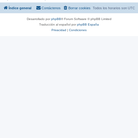
Índice general
Contáctenos
Borrar cookies
Todos los horarios son
UTC
Desarrollado por
phpBB
® Forum Software © phpBB Limited
Traducción al español por
phpBB España
Privacidad
|
Condiciones