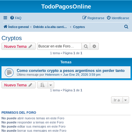
TodoPagosOnline
FAQ
Registrarse
Identificarse
B
Índice general
Debido a la alta cantidad de registros no genuinos, les pedimos que, una vez que se registren el en foro, envien un mail a forotodopagos@gmail.com desde el mail con el cual se registraron solicitando el alta.
Cryptos
u
Cryptos
s
Buscar
Búsqueda avanzad
Nuevo Tema
c
1 tema • Página
1
de
1
a
Temas
r
Como convierto crypto a pesos argentinos sin perder tanto
Último mensaje por
Helennom
«
Jue Ene 29, 2026 3:59 pm
Nuevo Tema
1 tema • Página
1
de
1
Ir a
PERMISOS DEL FORO
No puede
abrir nuevos temas en este Foro
No puede
responder a temas en este Foro
No puede
editar sus mensajes en este Foro
No puede
borrar sus mensajes en este Foro