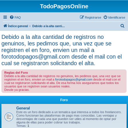
TodoPagosOnline
FAQ
Registrarse
Identificarse
B
Índice general
Debido a la alta cantidad de registros no genuinos, les pedimos que, una vez que se registren el en foro, envien un mail a forotodopagos@gmail.com desde el mail con el cual se registraron solicitando el alta.
u
Debido a la alta cantidad de registros no
s
genuinos, les pedimos que, una vez que se
c
registren el en foro, envien un mail a
a
forotodopagos@gmail.com desde el mail con el
r
cual se registraron solicitando el alta.
Reglas del Foro
Debido a la alta cantidad de registros no genuinos, les pedimos que, una vez que se
registren el en foro, envien un mail a
forotodopagos@gmail.com
desde el mail con el
cual se registraron solicitando el alta. De esa forma nos aseguramos que todos los
usuarios que se registren sean usuarios reales.
Desde ya gracias.
Foro
General
Este es un foro dedicado a un tematica que interesa a todos los freelancers.
Como funcionan las plataformas de pago mas conocidas. Las ventajas y
desventajas de cada una que pueden ser utiles al momento de optar por
alguna de ellas para poder cobrar tus trabajos.
Temas:
1