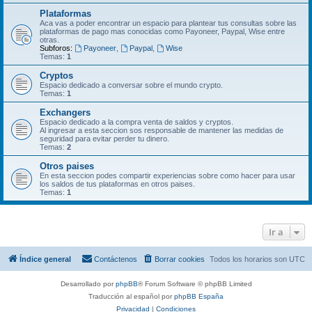
Plataformas
Aca vas a poder encontrar un espacio para plantear tus consultas sobre las
plataformas de pago mas conocidas como Payoneer, Paypal, Wise entre
otras.
Subforos:
Payoneer
,
Paypal
,
Wise
Temas:
1
Cryptos
Espacio dedicado a conversar sobre el mundo crypto.
Temas:
1
Exchangers
Espacio dedicado a la compra venta de saldos y cryptos.
Al ingresar a esta seccion sos responsable de mantener las medidas de
seguridad para evitar perder tu dinero.
Temas:
2
Otros paises
En esta seccion podes compartir experiencias sobre como hacer para usar
los saldos de tus plataformas en otros paises.
Temas:
1
Ir a
Índice general
Contáctenos
Borrar cookies
Todos los horarios son
UTC
Desarrollado por
phpBB
® Forum Software © phpBB Limited
Traducción al español por
phpBB España
Privacidad
|
Condiciones