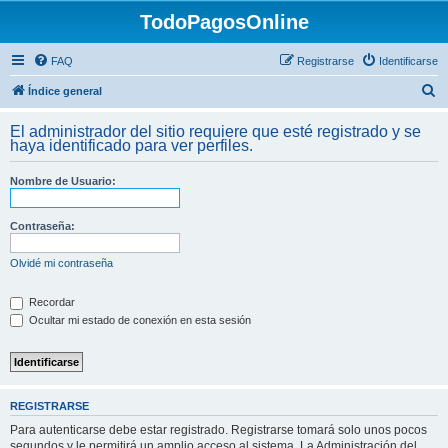
TodoPagosOnline
FAQ
Registrarse
Identificarse
B
Índice general
u
El administrador del sitio requiere que esté registrado y se
s
haya identificado para ver perfiles.
c
Nombre de Usuario:
a
r
Contraseña:
Olvidé mi contraseña
Recordar
Ocultar mi estado de conexión en esta sesión
REGISTRARSE
Para autenticarse debe estar registrado. Registrarse tomará solo unos pocos
segundos y le permitirá un amplio acceso al sistema. La Administración del